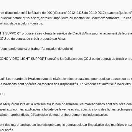
droit d’une indemnité forfaitaire de 40€ (décret n° 2012- 1115 du 02.10.2012), sans préjudice
uelque nature qu’ils soient, seraient supérieurs au montant de l’indemnité forfaitaire. En ca
oit substitué à celui ci-dessus.
T SUPPORT propose à ses clients le service de Crédit d’Alma pour le règlement de leurs ach
s CGU ou du contrat de crédit proposé par Alma.
e commande pourra entraîner l’annulation de celle-ci.
 et SONO VIDEO LIGHT SUPPORT entraîne la résiliation des CGU ou du contrat de crédit entre 
icatif. Les retards de livraison et/ou de réalisation des prestations pour quelque cause que c
es livraisons sont opérées en fonction des disponibilités. Le Vendeur est autorisé à livrer et/
SES
l’Acquéreur lors de la livraison sur le bon de livraison, les marchandises sont réputées con
es aux normes applicables à la date de la vente et aux spécifications des fiches technique
dites marchandises, à l’exclusion de tout remboursement ou indemnisation.
ent des marchandises au lieu désigné dans le contrat soit par l’installation des matériels chez
8 ci-après.