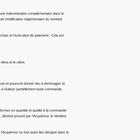
 d’une indemnisation complémentaire dans le
s de modification règlementaire du montant
ats et l’exécution de paiement ; Cela est
Alma et le client.
e soit ne pourront donner lieu à dommages et
ou à réaliser partiellement toute commande.
formes en quantité et qualité à la commande.
s, dûment prouvé par l’Acquéreur, le Vendeur
 l’Acquéreur ou tout autre lieu désigné dans le