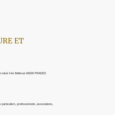
URE ET
st situé 4 Av Bellevue 66500 PRADES
x particuliers, professionnels, associations,