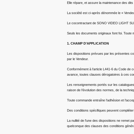
Elle répare, et assure la maintenance des dits
La société est ci-après dénommée le « V
Le cocontractant de SONO VIDEO LIGHT SUPPO
Seuls les documents originaux font foi. Toute m
1. CHAMP D’APPLICATION
Les dispositions prévues par les présentes con
par le Vendeur.
Conformément à l’article L441-6 du Code de co
avance, toutes clauses dérogatoires à ces con
Les renseignements portés sur les catalogues, 
raison de l'évolution des normes, de la techn
Toute commande entraîne l’adhésion et l’accep
Des conditions spécifiques peuvent compléter
La nullité de l'une des dispositions ne remet 
quelconque des clauses des conditions général