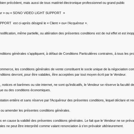
 bien précédent, mais aussi de tous matériel électronique professionnel ou grand public
endeur » ou « SONO VIDEO LIGHT SUPPORT »
RT est ci-après désigné le « Client » ou« l’Acquéreur ».
odification, même partielle, ou altération des présentes conditions est de nul effet et est in
ditions générales s’appliquent, à défaut de Conditions Particulières contraires, à tous les p
mmerce, les conditions générales de vente constituent le socle unique de la négociation co
ditions devront, pour être valables, être acceptées par tout moyen écrit par le Vendeur.
notices et barèmes ou site internet, ne sont qu'indicatifs, le Vendeur se réserve la faculté d
ique ou des conditions économiques.
tation entière et sans réserve par l’Acquéreur des présentes conditions, lequel déclare et r
 ou amender les présentes conditions générales.
pas en cause la validité des présentes conditions générales. Le fait que le Vendeur ne se pré
es ne peut être interprété comme valant renonciation à s'en prévaloir ultérieurement.