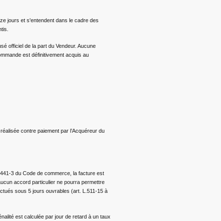
ze jours et s'entendent dans le cadre des
ntis.
sé officiel de la part du Vendeur. Aucune
commande est définitivement acquis au
t réalisée contre paiement par l’Acquéreur du
le L441-3 du Code de commerce, la facture est
 aucun accord particulier ne pourra permettre
ectués sous 5 jours ouvrables (art. L.511-15 à
alité est calculée par jour de retard à un taux