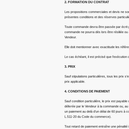
2. FORMATION DU CONTRAT
Les propositions commerciales et devis ne son
présentes conditions et des réserves particuliè
Toute commande devra être passée par écrit par
commande ne pourra dès lors être résiliée ou
Vendeur.
Elle doit mentionner avec exactitude les réfé
Le cas échéant, il est précisé que l’exécution
3. PRIX
Sauf stipulations particulières, tous les prix 
prix applicable.
4. CONDITIONS DE PAIEMENT
Sauf condition particulière, le prix est payab
délivrée par le Vendeur à la commande ou, au p
un paiement au delà d’un délai de 60 jours à c
L.511-20 du Code du commerce).
Tout retard de paiement entraîne une pénalité 