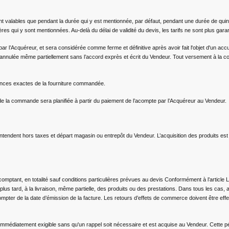
t valables que pendant la durée qui y est mentionnée, par défaut, pendant une durée de quin
res qui y sont mentionnées. Au-delà du délai de validité du devis, les tarifs ne sont plus gara
 l’Acquéreur, et sera considérée comme ferme et définitive après avoir fait l'objet d'un accu
 annulée même partiellement sans l’accord exprès et écrit du Vendeur. Tout versement à la 
rences exactes de la fourniture commandée.
 de la commande sera planifiée à partir du paiement de l’acompte par l’Acquéreur au Vendeur.
s’entendent hors taxes et départ magasin ou entrepôt du Vendeur. L’acquisition des produits es
le comptant, en totalité sauf conditions particulières prévues au devis Conformément à l’artic
lus tard, à la livraison, même partielle, des produits ou des prestations. Dans tous les cas,
ompter de la date d’émission de la facture. Les retours d’effets de commerce doivent être eff
immédiatement exigible sans qu'un rappel soit nécessaire et est acquise au Vendeur. Cette pén