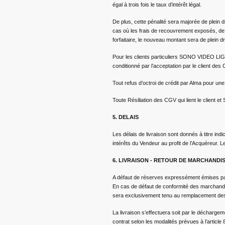
égal à trois fois le taux d’intérêt légal.
De plus, cette pénalité sera majorée de plein 
cas où les frais de recouvrement exposés, de q
forfaitaire, le nouveau montant sera de plein dr
Pour les clients particuliers SONO VIDEO LIGH
conditionné par l’acceptation par le client de
Tout refus d’octroi de crédit par Alma pour un
Toute Résiliation des CGV qui lient le client
5. DELAIS
Les délais de livraison sont donnés à titre ind
intérêts du Vendeur au profit de l’Acquéreur. L
6. LIVRAISON - RETOUR DE MARCHANDI
A défaut de réserves expressément émises par 
En cas de défaut de conformité des marchandis
sera exclusivement tenu au remplacement des
La livraison s’effectuera soit par le déchargem
contrat selon les modalités prévues à l’article 